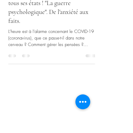
Pierre LYON - Psychologue
23 mars 2020
4 min de lecture
Le COVID-19 (coronavirus) dans
tous ses états ! "La guerre
psychologique". De l'anxiété aux
faits.
L’heure est à l’alarme concernant le COVID-19
(coronavirus), que ce passe-t-il dans notre
cerveau ? Comment gérer les pensées ?
S'inquiéter?